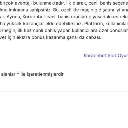
rçok avantajı bulunmaktadır. İlk olarak, canlı bahis seçeneğ
e imkanına sahipsiniz. Bu, özellikle maçın gidişatını iyi ana
unar. Ayrıca, Kordonbet canlı bahis oranları piyasadaki en rek
ha yüksek kazançlar elde edebilirsiniz. Platform, kullanıcıla
rneğin, ilk kez canlı bahis yapan kullanıcılara özel bonuslar
davet için ekstra bonus kazanma şansı da cabası.
Kordonbet Slot Oyun
 alanlar
*
ile işaretlenmişlerdir