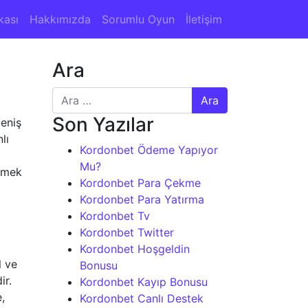
ikası
Hakkımızda
Sorumlu Oyun
İletişim
Ara
Arama:
Son Yazılar
geniş
lı
Kordonbet Ödeme Yapıyor
Mu?
irmek
Kordonbet Para Çekme
Kordonbet Para Yatırma
Kordonbet Tv
Kordonbet Twitter
Kordonbet Hoşgeldin
l ve
Bonusu
ir.
Kordonbet Kayıp Bonusu
,
Kordonbet Canlı Destek