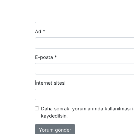
Ad
*
E-posta
*
İnternet sitesi
Daha sonraki yorumlarımda kullanılması i
kaydedilsin.