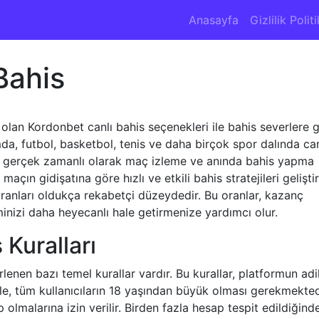
Anasayfa
Gizlilik Polit
Bahis
 olan Kordonbet canlı bahis seçenekleri ile bahis severlere 
da, futbol, basketbol, tenis ve daha birçok spor dalında can
ara gerçek zamanlı olarak maç izleme ve anında bahis yapma
maçın gidişatına göre hızlı ve etkili bahis stratejileri gelişt
ranları oldukça rekabetçi düzeydedir. Bu oranlar, kazanç
inizi daha heyecanlı hale getirmenize yardımcı olur.
Kuralları
rlenen bazı temel kurallar vardır. Bu kurallar, platformun adi
ikle, tüm kullanıcıların 18 yaşından büyük olması gerekmekted
 olmalarına izin verilir. Birden fazla hesap tespit edildiğinde