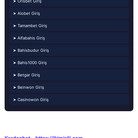
➤ Orisbet Giriş
➤ Alobet Giriş
➤ Tamambet Giriş
➤ Alfabahis Giriş
➤ Bahisbudur Giriş
➤ Bahis1000 Giriş
➤ Betgar Giriş
➤ Beinwon Giriş
➤ Casinowon Giriş