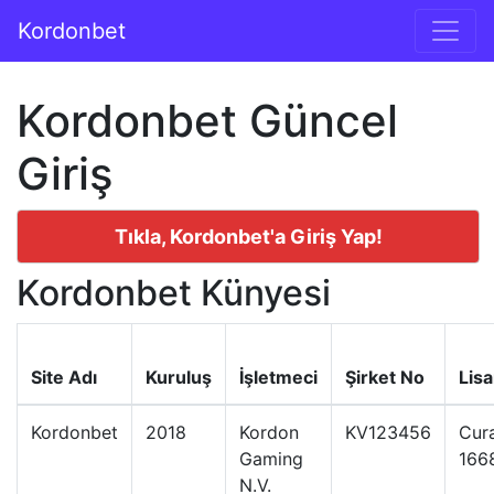
İçeriğe geç
Kordonbet
Ana gezinti
Kordonbet Güncel
Giriş
Tıkla, Kordonbet'a Giriş Yap!
Kordonbet Künyesi
Site Adı
Kuruluş
İşletmeci
Şirket No
Lis
Kordonbet
2018
Kordon
KV123456
Cur
Gaming
166
N.V.