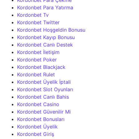
Kordonbet Para Çekme
Kordonbet Para Yatırma
Kordonbet Tv
Kordonbet Twitter
Kordonbet Hoşgeldin Bonusu
Kordonbet Kayıp Bonusu
Kordonbet Canlı Destek
Kordonbet İletişim
Kordonbet Poker
Kordonbet Blackjack
Kordonbet Rulet
Kordonbet Üyelik İptali
Kordonbet Slot Oyunları
Kordonbet Canlı Bahis
Kordonbet Casino
Kordonbet Güvenilir Mi
Kordonbet Bonusları
Kordonbet Üyelik
Kordonbet Giriş